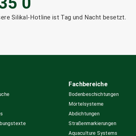
35 0
sere Silikal-Hotline ist Tag und Nacht besetzt.
Fachbereiche
uche
Boden­beschichtungen
Mörtelsysteme
ds
Abdichtungen
bungs­texte
Straßenmarkierungen
Aquaculture Systems