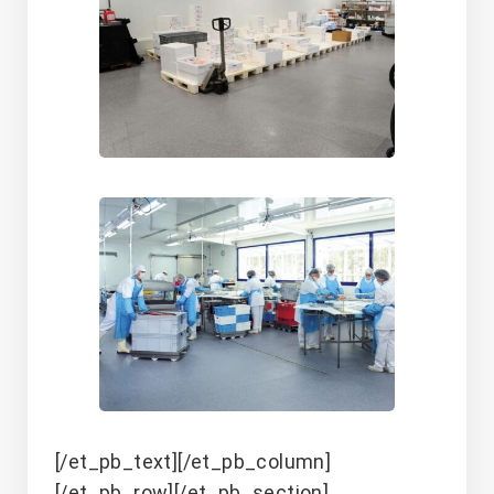
[/et_pb_text][/et_pb_column]
[/et_pb_row][/et_pb_section]