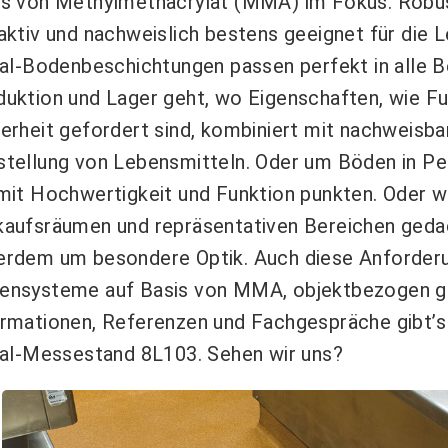
is von Methylmethacrylat (MMA) im Fokus. Robust
aktiv und nachweislich bestens geeignet für die 
kal-Bodenbeschichtungen passen perfekt in alle B
uktion und Lager geht, wo Eigenschaften, wie Fu
erheit gefordert sind, kombiniert mit nachweisbar
stellung von Lebensmitteln. Oder um Böden in Pe
 mit Hochwertigkeit und Funktion punkten. Oder w
kaufsräumen und repräsentativen Bereichen gedac
rdem um besondere Optik. Auch diese Anforderung
ensysteme auf Basis von MMA, objektbezogen gep
ormationen, Referenzen und Fachgespräche gibt’s
ikal-Messestand 8L103. Sehen wir uns?