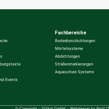
Fachbereiche
uche
Boden­beschichtungen
Mörtelsysteme
ds
Abdichtungen
bungs­texte
Straßenmarkierungen
Aquaculture Systems
nd Events
Webdesign by Broll 
© Copyright – Silikal GmbH –