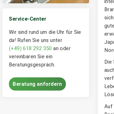
inte
Bran
sich
Service-Center
gut
Wir sind rund um die Uhr für Sie
erwa
da! Rufen Sie uns unter
Japa
(+49) 618 292 350
an oder
Nor
vereinbaren Sie ein
Die
Beratungsgespräch.
auch
verf
Beratung anfordern
Lebe
Lösu
Auf