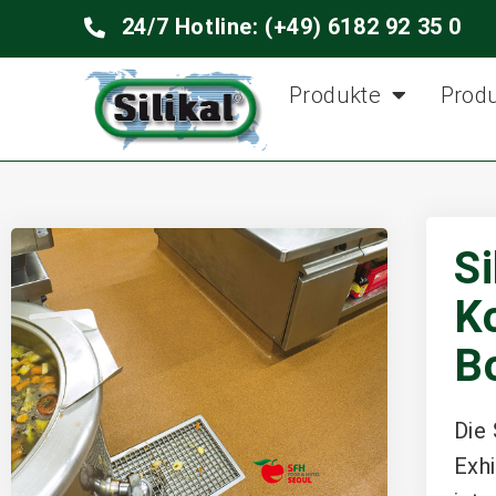
24/7 Hotline: (+49) 6182 92 35 0
Produkte
Prod
Si
K
B
Die 
Exhi