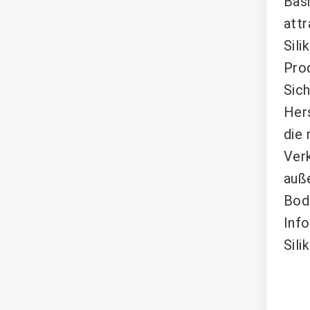
Bas
attr
Sili
Prod
Sich
Her
die
Ver
auße
Bod
Inf
Sil