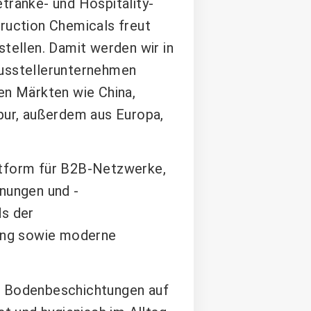
tränke- und Hospitality-
truction Chemicals freut
stellen. Damit werden wir in
Ausstellerunternehmen
en Märkten wie China,
apur, außerdem aus Europa,
ttform für B2B-Netzwerke,
hnungen und -
ds der
rung sowie moderne
ie Bodenbeschichtungen auf