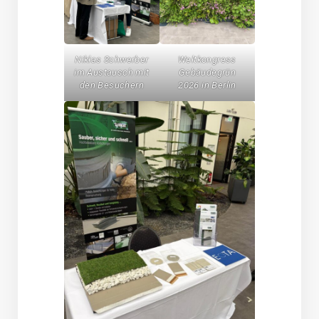
Niklas Schwerber
Weltkongress
im Austausch mit
Gebäudegrün
den Besuchern
2026 in Berlin