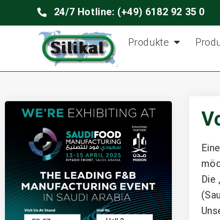
24/7 Hotline: (+49) 6182 92 35 0
Produkte
Prod
Vo
Ein
möch
Die 
(Sau
Unse