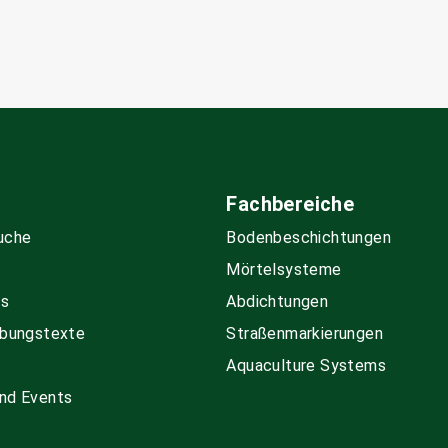
Fachbereiche
uche
Boden­beschichtungen
Mörtelsysteme
ds
Abdichtungen
bungs­texte
Straßenmarkierungen
Aquaculture Systems
nd Events