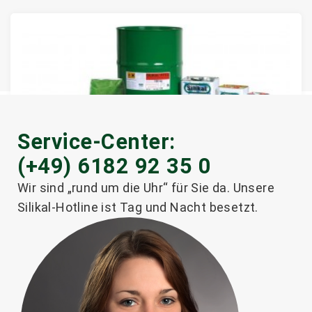
Service-Center:
(+49) 6182 92 35 0
®
SILIKAL
RF 6250 / Base
Wir sind „rund um die Uhr“ für Sie da. Unsere
Silikal-Hotline ist Tag und Nacht besetzt.
Weiterlesen