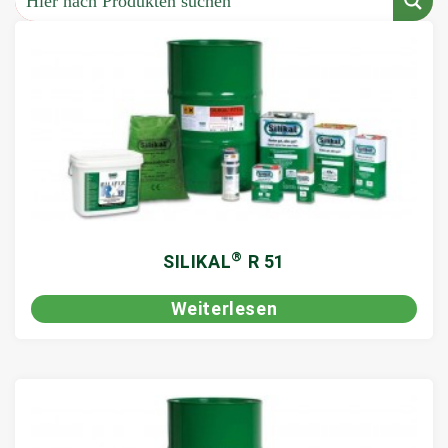
®
SILIKAL
R 51
Weiterlesen